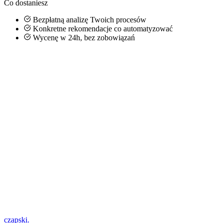
Co dostaniesz
Bezpłatną analizę Twoich procesów
Konkretne rekomendacje co automatyzować
Wycenę w 24h, bez zobowiązań
E-mail
Telefon
(opcjonalnie)
czapski
.