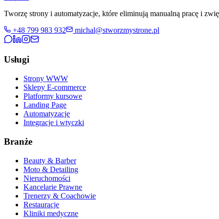
Tworzę strony i automatyzacje, które eliminują manualną pracę i zwi
+48 799 983 932
michal@stworzmystrone.pl
Usługi
Strony WWW
Sklepy E-commerce
Platformy kursowe
Landing Page
Automatyzacje
Integracje i wtyczki
Branże
Beauty & Barber
Moto & Detailing
Nieruchomości
Kancelarie Prawne
Trenerzy & Coachowie
Restauracje
Kliniki medyczne