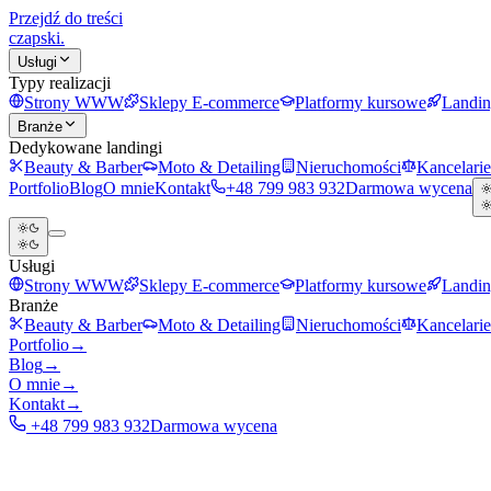
Przejdź do treści
czapski
.
Usługi
Typy realizacji
Strony WWW
Sklepy E-commerce
Platformy kursowe
Landin
Branże
Dedykowane landingi
Beauty & Barber
Moto & Detailing
Nieruchomości
Kancelari
Portfolio
Blog
O mnie
Kontakt
+48 799 983 932
Darmowa wycena
Usługi
Strony WWW
Sklepy E-commerce
Platformy kursowe
Landin
Branże
Beauty & Barber
Moto & Detailing
Nieruchomości
Kancelari
Portfolio
→
Blog
→
O mnie
→
Kontakt
→
+48 799 983 932
Darmowa wycena