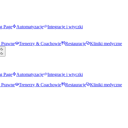
g Page
Automatyzacje
Integracje i wtyczki
e Prawne
Trenerzy & Coachowie
Restauracje
Kliniki medyczne
g Page
Automatyzacje
Integracje i wtyczki
e Prawne
Trenerzy & Coachowie
Restauracje
Kliniki medyczne