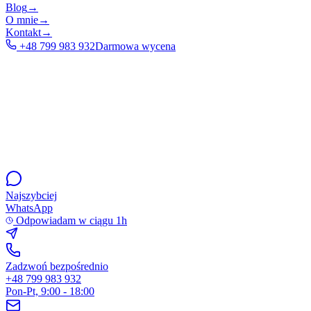
Blog
→
O mnie
→
Kontakt
→
+48 799 983 932
Darmowa wycena
Najszybciej
WhatsApp
Odpowiadam w ciągu 1h
Zadzwoń bezpośrednio
+48 799 983 932
Pon-Pt, 9:00 - 18:00