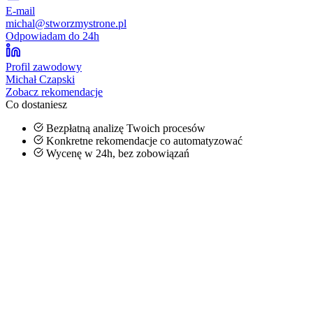
E-mail
michal@stworzmystrone.pl
Odpowiadam do 24h
Profil zawodowy
Michał Czapski
Zobacz rekomendacje
Co dostaniesz
Bezpłatną analizę Twoich procesów
Konkretne rekomendacje co automatyzować
Wycenę w 24h, bez zobowiązań
E-mail
Telefon
(opcjonalnie)