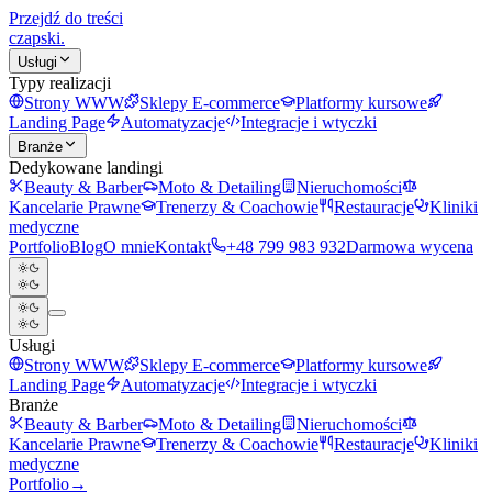
Przejdź do treści
czapski
.
Usługi
Typy realizacji
Strony WWW
Sklepy E-commerce
Platformy kursowe
Landing Page
Automatyzacje
Integracje i wtyczki
Branże
Dedykowane landingi
Beauty & Barber
Moto & Detailing
Nieruchomości
Kancelarie Prawne
Trenerzy & Coachowie
Restauracje
Kliniki
medyczne
Portfolio
Blog
O mnie
Kontakt
+48 799 983 932
Darmowa wycena
Usługi
Strony WWW
Sklepy E-commerce
Platformy kursowe
Landing Page
Automatyzacje
Integracje i wtyczki
Branże
Beauty & Barber
Moto & Detailing
Nieruchomości
Kancelarie Prawne
Trenerzy & Coachowie
Restauracje
Kliniki
medyczne
Portfolio
→