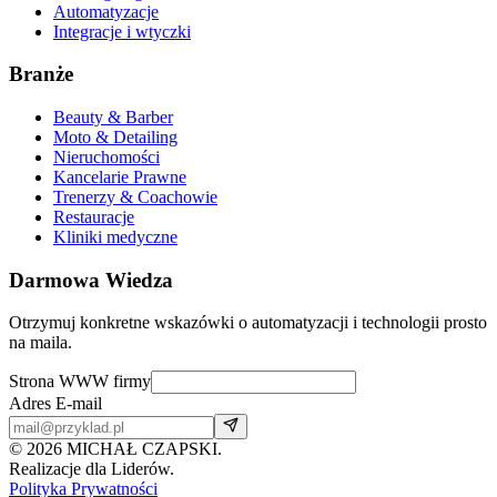
Automatyzacje
Integracje i wtyczki
Branże
Beauty & Barber
Moto & Detailing
Nieruchomości
Kancelarie Prawne
Trenerzy & Coachowie
Restauracje
Kliniki medyczne
Darmowa Wiedza
Otrzymuj konkretne wskazówki o automatyzacji i technologii prosto
na maila.
Strona WWW firmy
Adres E-mail
©
2026
MICHAŁ CZAPSKI.
Realizacje dla Liderów.
Polityka Prywatności