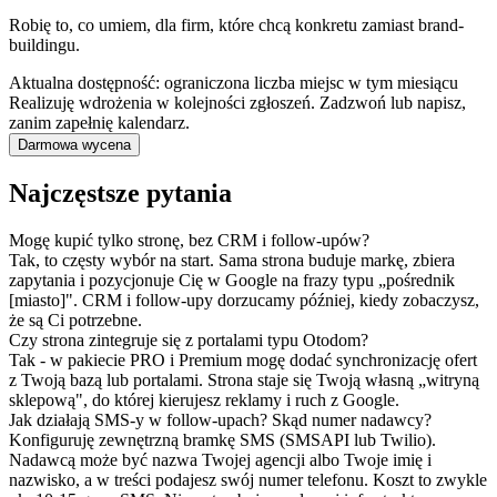
Robię to, co umiem, dla firm, które chcą konkretu zamiast brand-
buildingu.
Aktualna dostępność:
ograniczona liczba miejsc w tym miesiącu
Realizuję wdrożenia w kolejności zgłoszeń. Zadzwoń lub napisz,
zanim zapełnię kalendarz.
Darmowa wycena
Najczęstsze pytania
Mogę kupić tylko stronę, bez CRM i follow-upów?
Tak, to częsty wybór na start. Sama strona buduje markę, zbiera
zapytania i pozycjonuje Cię w Google na frazy typu „pośrednik
[miasto]". CRM i follow-upy dorzucamy później, kiedy zobaczysz,
że są Ci potrzebne.
Czy strona zintegruje się z portalami typu Otodom?
Tak - w pakiecie PRO i Premium mogę dodać synchronizację ofert
z Twoją bazą lub portalami. Strona staje się Twoją własną „witryną
sklepową", do której kierujesz reklamy i ruch z Google.
Jak działają SMS-y w follow-upach? Skąd numer nadawcy?
Konfiguruję zewnętrzną bramkę SMS (SMSAPI lub Twilio).
Nadawcą może być nazwa Twojej agencji albo Twoje imię i
nazwisko, a w treści podajesz swój numer telefonu. Koszt to zwykle