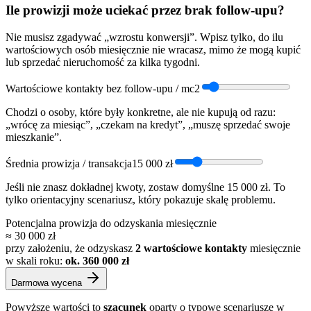
Ile prowizji może uciekać przez brak follow-upu?
Nie musisz zgadywać „wzrostu konwersji”. Wpisz tylko, do ilu
wartościowych osób miesięcznie nie wracasz, mimo że mogą kupić
lub sprzedać nieruchomość za kilka tygodni.
Wartościowe kontakty bez follow-upu / mc
2
Chodzi o osoby, które były konkretne, ale nie kupują od razu:
„wrócę za miesiąc”, „czekam na kredyt”, „muszę sprzedać swoje
mieszkanie”.
Średnia prowizja / transakcja
15 000
zł
Jeśli nie znasz dokładnej kwoty, zostaw domyślne 15 000 zł. To
tylko orientacyjny scenariusz, który pokazuje skalę problemu.
Potencjalna prowizja do odzyskania miesięcznie
≈
30 000
zł
przy założeniu, że odzyskasz
2
wartościowe kontakty
miesięcznie
w skali roku:
ok.
360 000
zł
Darmowa wycena
Powyższe wartości to
szacunek
oparty o typowe scenariusze w