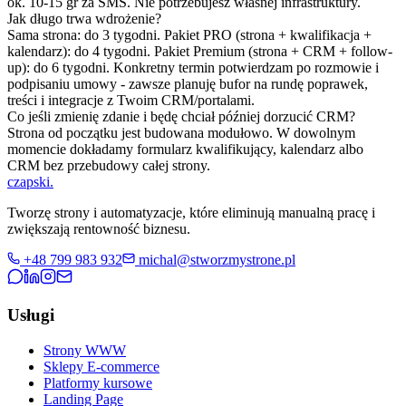
ok. 10-15 gr za SMS. Nie potrzebujesz własnej infrastruktury.
Jak długo trwa wdrożenie?
Sama strona: do 3 tygodni. Pakiet PRO (strona + kwalifikacja +
kalendarz): do 4 tygodni. Pakiet Premium (strona + CRM + follow-
up): do 6 tygodni. Konkretny termin potwierdzam po rozmowie i
podpisaniu umowy - zawsze planuję bufor na rundę poprawek,
treści i integracje z Twoim CRM/portalami.
Co jeśli zmienię zdanie i będę chciał później dorzucić CRM?
Strona od początku jest budowana modułowo. W dowolnym
momencie dokładamy formularz kwalifikujący, kalendarz albo
CRM bez przebudowy całej strony.
czapski
.
Tworzę strony i automatyzacje, które eliminują manualną pracę i
zwiększają rentowność biznesu.
+48 799 983 932
michal@stworzmystrone.pl
Usługi
Strony WWW
Sklepy E-commerce
Platformy kursowe
Landing Page