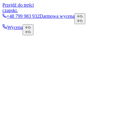
Przejdź do treści
czapski
.
+48 799 983 932
Darmowa wycena
Wycena