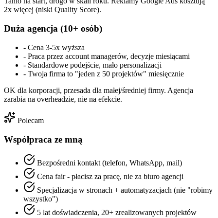
Tanio na start, drogo w skali roku. Reklamy Google Ads kosztują
2x więcej (niski Quality Score).
Duża agencja (10+ osób)
-
Cena 3-5x wyższa
-
Praca przez account managerów, decyzje miesiącami
-
Standardowe podejście, mało personalizacji
-
Twoja firma to "jeden z 50 projektów" miesięcznie
OK dla korporacji, przesada dla małej/średniej firmy. Agencja
zarabia na overheadzie, nie na efekcie.
Polecam
Współpraca ze mną
Bezpośredni kontakt (telefon, WhatsApp, mail)
Cena fair - płacisz za pracę, nie za biuro agencji
Specjalizacja w stronach + automatyzacjach (nie "robimy
wszystko")
5 lat doświadczenia, 20+ zrealizowanych projektów