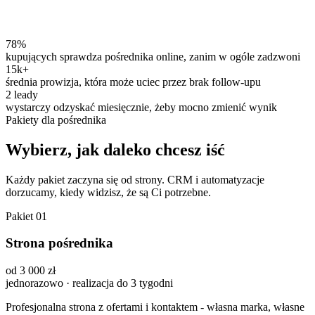
Przykład
Strona pod oferty
Lead-ready
78%
kupujących sprawdza pośrednika online, zanim w ogóle zadzwoni
15k+
średnia prowizja, która może uciec przez brak follow-upu
2 leady
wystarczy odzyskać miesięcznie, żeby mocno zmienić wynik
Pakiety dla pośrednika
Wybierz, jak daleko chcesz iść
Każdy pakiet zaczyna się od strony. CRM i automatyzacje
dorzucamy, kiedy widzisz, że są Ci potrzebne.
Pakiet 01
Strona pośrednika
od 3 000 zł
jednorazowo · realizacja do 3 tygodni
Profesjonalna strona z ofertami i kontaktem - własna marka, własne